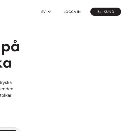
SV
LOGGA IN
BLI KUND
 på
ka
itryska
ärenden,
tolkar