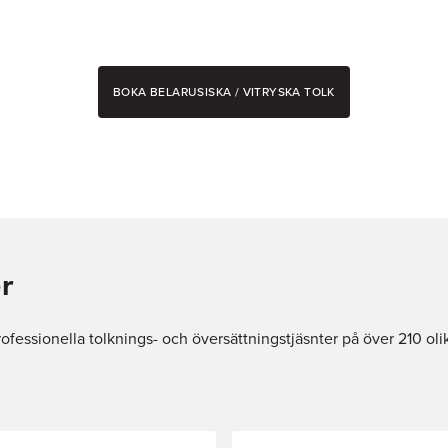
BOKA BELARUSISKA / VITRYSKA TOLK
er
rofessionella tolknings- och översättningstjäsnter på över 210 oli