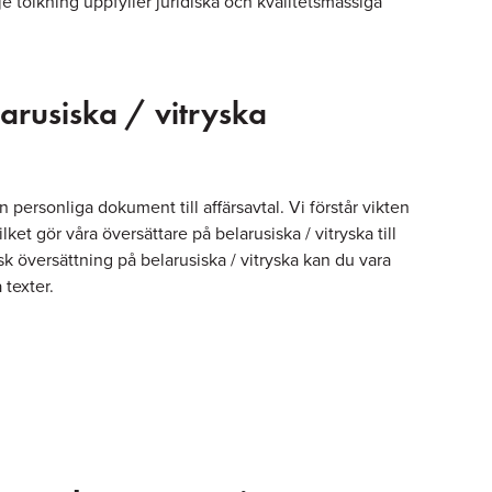
rje tolkning uppfyller juridiska och kvalitetsmässiga
larusiska / vitryska
n personliga dokument till affärsavtal. Vi förstår vikten
ket gör våra översättare på belarusiska / vitryska till
k översättning på belarusiska / vitryska kan du vara
 texter.