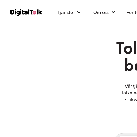
För 
Tjänster
Om oss
To
b
Vår tj
tolknin
sjukv