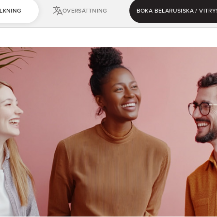
LKNING
ÖVERSÄTTNING
BOKA BELARUSISKA / VITRY