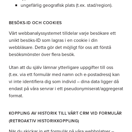
ungefärlig geografisk plats (t.ex. stad/region).
BESÖKS-ID OCH COOKIES
Vårt webbanalyssystemet tilldelar varje besökare ett
unikt besöks-ID som lagras i en cookie i din
webbläsare. Detta gör det möjligt för oss att förstå
besöksmönster över flera besök.
Utan att du själv lämnar ytterligare uppgifter till oss
(t.ex. via ett formulär med namn och e-postadress) kan
vi inte identifiera dig som individ – dina data ligger då
endast på våra servrar i ett pseudonymiserat/aggregerat
format.
KOPPLING AV HISTORIK TILL VÅRT CRM VID FORMULÄR
(RETROAKTIV HISTORIKKOPPLING)
När du skickar in ett formulär på våra webbplatser –