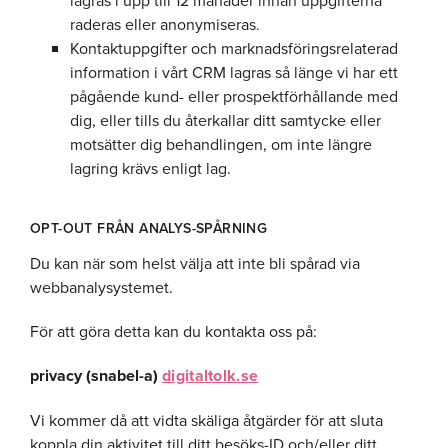
lagras i upp till 12 månader innan uppgifterna
raderas eller anonymiseras.
Kontaktuppgifter och marknadsföringsrelaterad
information i vårt CRM lagras så länge vi har ett
pågående kund- eller prospektförhållande med
dig, eller tills du återkallar ditt samtycke eller
motsätter dig behandlingen, om inte längre
lagring krävs enligt lag.
OPT-OUT FRÅN ANALYS-SPÅRNING
Du kan när som helst välja att inte bli spårad via
webbanalysystemet.
För att göra detta kan du kontakta oss på:
privacy (snabel-a)
digitaltolk.se
Vi kommer då att vidta skäliga åtgärder för att sluta
koppla din aktivitet till ditt besöks-ID och/eller ditt