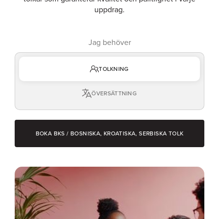
uppdrag.
Jag behöver
TOLKNING
ÖVERSÄTTNING
BOKA BKS / BOSNISKA, KROATISKA, SERBISKA TOLK