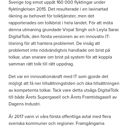
Sverige tog emot uppåt 160 000 flyktingar under
flyktingkrisen 2015. Det resulterade i en lavinartad
ökning av behovet för tolktjänster, men det
rapporterades om tolkbrist i hela landet. För att möta
denna utmaning grundade Virpal Singh och Leyla Sarac
DigitalTolk, den första versionen av en innovativ IT-
lösning för att hantera problemet. De insåg att
problemet inte nödvändigtvis handlade om brist på
tolkar, utan snarare om brist på system för att koppla
samman rätt tolk till rätt uppdrag
.
Det var en innovationskraft med IT som gjorde det
möjligt att få ner tillsättningstiden och öka tillsättningen
av kompetenta tolkar. Tack vare detta utsågs DigitalTolk
till både Årets Supergasell och Årets Framtidsgasell av
Dagens Industri.
År 2017 vann vi våra första offentliga avtal med flera
svenska kommuner och regioner. Framgångarna