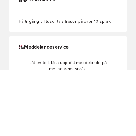
Få tillgång till tusentals fraser på över 10 språk.
Meddelandeservice
Låt en tolk läsa upp ditt meddelande på
mottagarens språk.
Akademiska dokument
Översättning av olika akademiska dokument.