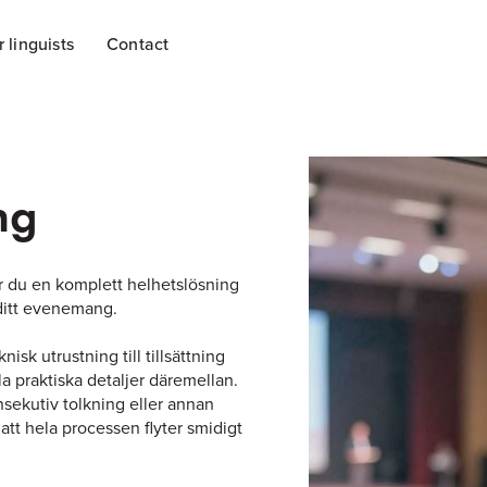
r linguists
Contact
ng
år du en komplett helhetslösning
 ditt evenemang.
isk utrustning till tillsättning
la praktiska detaljer däremellan.
sekutiv tolkning eller annan
 att hela processen flyter smidigt