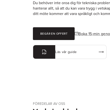
Du behöver inte oroa dig för tekniska problem e
hanterar allt, så att du kan vara trygg i vetsk
ditt möte kommer att vara språkligt och komm
Boka 15‑min gen
BEGÄR EN OFFERT
Läs vår guide
FÖREDELAR AV OSS