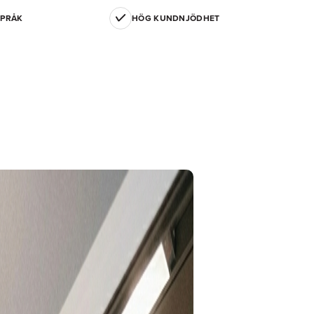
SPRÅK
HÖG KUNDNJÖDHET